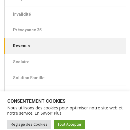
Invalidité
Prévoyance 35
Revenus
Scolaire
Solution Famille
Santé RAC 0
CONSENTEMENT COOKIES
Nous utilisons des cookies pour optimiser notre site web et
notre service.
En Savoir Plus
Réglage des Cookies
Tout Accepter
© 2015 Mutuelle de l’Est – Bresse Assurances –
Mentions légales