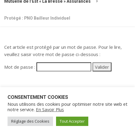
Mutuelle de l’Est « La Bresse » Assurances
Protégé : PNO Bailleur Individuel
Cet article est protégé par un mot de passe. Pour le lire,
veuillez saisir votre mot de passe ci-dessous :
Mot de passe :
CONSENTEMENT COOKIES
Nous utilisons des cookies pour optimiser notre site web et
© 2015 Mutuelle de l’Est – Bresse Assurances –
Mentions légales
notre service.
En Savoir Plus
Site réalisé par
Ab’6net
Réglage des Cookies
Tout Accepter