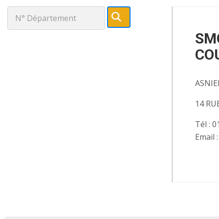
Chercher
:
SM
CO
ASNIE
14 RU
Tél : 
Email 