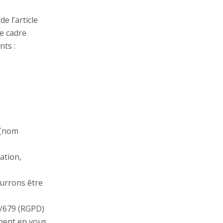
e l’article
le cadre
nts :
 [nom
ation,
ourrons être
6/679 (RGPD)
rnent en vous