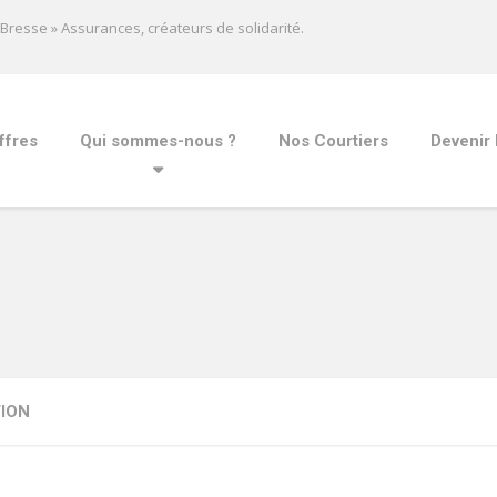
a Bresse » Assurances, créateurs de solidarité.
ffres
Qui sommes-nous ?
Nos Courtiers
Devenir 
ION