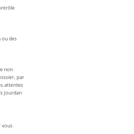
ontrôle
n ou des
de non
ossier, par
os attentes
is Jourdan
r vous