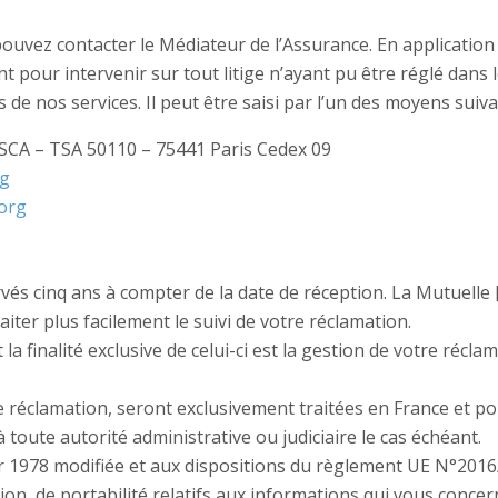
ouvez contacter le Médiateur de l’Assurance. En application d
 pour intervenir sur tout litige n’ayant pu être réglé dans 
de nos services. Il peut être saisi par l’un des moyens suiva
CSCA – TSA 50110 – 75441 Paris Cedex 09
rg
org
vés cinq ans à compter de la date de réception. La Mutuelle
ter plus facilement le suivi de votre réclamation.
 finalité exclusive de celui-ci est la gestion de votre réclam
re réclamation, seront exclusivement traitées en France et p
 toute autorité administrative ou judiciaire le cas échéant.
er 1978 modifiée et aux dispositions du règlement UE N°201
tion, de portabilité relatifs aux informations qui vous conce