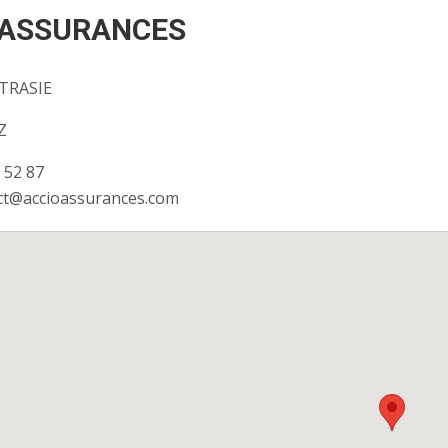
 ASSURANCES
TRASIE
Z
7 52 87
act@accioassurances.com